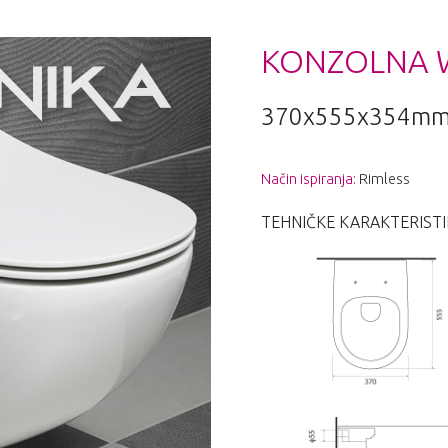
KONZOLNA 
370x555x354m
Način ispiranja:
Rimless
TEHNIČKE KARAKTERISTI