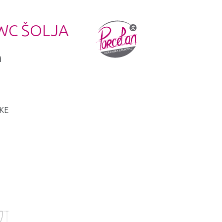
WC ŠOLJA
m
KE