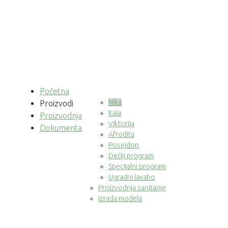
Početna
Nika
Proizvodi
Kala
Proizvodnja
Viktorija
Dokumenta
Afrodita
Posejdon
Dečiji program
Specijalni program
Ugradni lavabo
Proizvodnja sanitarije
Izrada modela