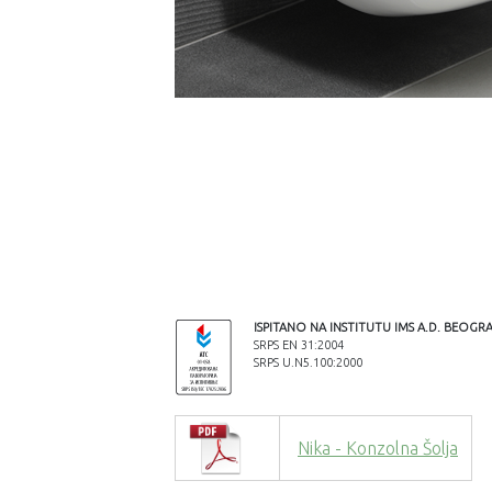
ISPITANO NA INSTITUTU IMS A.D. BEOGR
SRPS EN 31:2004
SRPS U.N5.100:2000
Nika - Konzolna Šolja